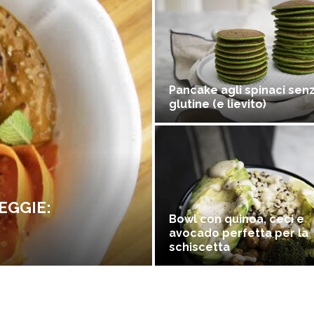
Pancake agli spinaci sen
glutine (e lievito)
EGGIE:
Bowl con quinoa, ceci e
avocado perfetta per la
schiscetta