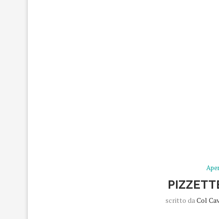
Aper
PIZZETT
scritto da
Col Ca