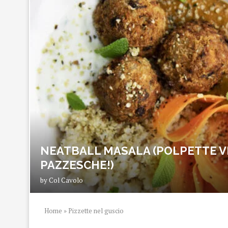
NEATBALL MASALA (POLPETTE V
PAZZESCHE!)
by
Col Cavolo
Home
»
Pizzette nel guscio