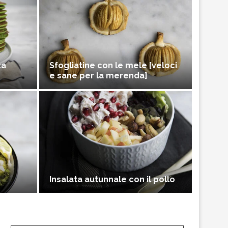
za
Sfogliatine con le mele [veloci
e sane per la merenda]
Insalata autunnale con il pollo