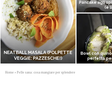
Pancake agli spi
(e l
NEATBALL MASALA (POLPETTE
Bowl con quino
VEGGIE: PAZZESCHE!)
perfetta per
Home
»
Pelle sana: cosa mangiare per splendere