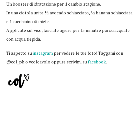
Un booster di idratazione per il cambio stagione.
In una ciotola unite ½ avocado schiacciato, ½ banana schiacciata
e 1 cucchiaino di miele.
Applicate sul viso, lasciate agiure per 15 minuti e poi sciacquate
con acqua tiepida.
Ti aspetto su
instagram
per vedere le tue foto! Taggami con
@col_ph o #colcavolo oppure scrivimi su
facebook
.