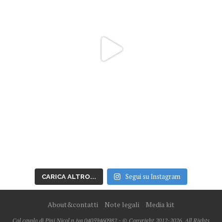
Segui su Instagram
CARICA ALTRO...
About&contatti
Note legali
Media kit
Col cavolo di Pini Nicol p.iva 04059460982 - © Copyright 2012-2026, All Rights