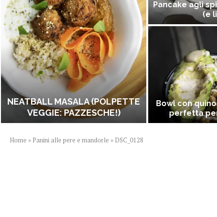
Pancake agli spi
(e l
NEATBALL MASALA (POLPETTE
Bowl con quino
VEGGIE: PAZZESCHE!)
perfetta per
Home
»
Panini alle pere e mandorle
»
DSC_0128