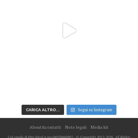
Segui su Instagram
CARICA ALTRO...
About&contatti
Note legali
Media kit
Col cavolo di Pini Nicol p.iva 04059460982 - © Copyright 2012-2026, All Rights