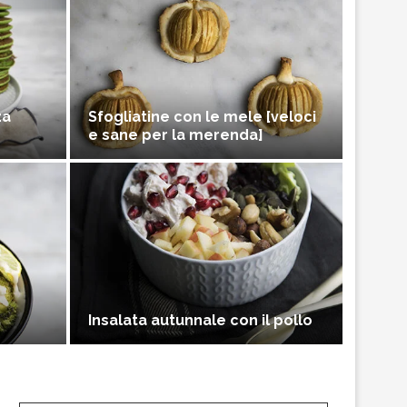
za
Sfogliatine con le mele [veloci
e sane per la merenda]
Insalata autunnale con il pollo