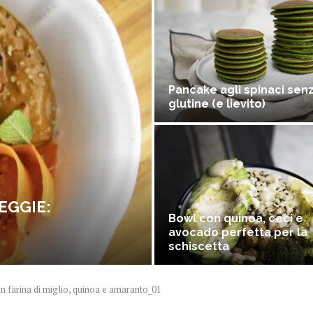
Pancake agli spinaci sen
glutine (e lievito)
EGGIE:
Bowl con quinoa, ceci e
avocado perfetta per la
schiscetta
n farina di miglio, quinoa e amaranto_01