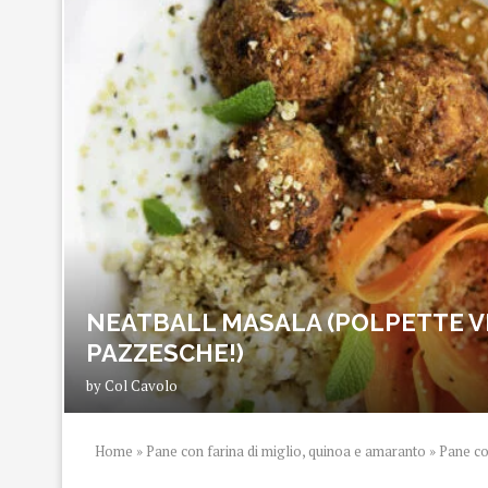
NEATBALL MASALA (POLPETTE V
PAZZESCHE!)
by
Col Cavolo
Home
»
Pane con farina di miglio, quinoa e amaranto
»
Pane co