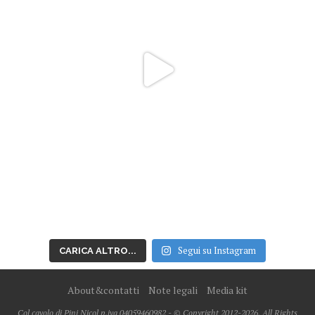
Segui su Instagram
CARICA ALTRO...
About&contatti
Note legali
Media kit
Col cavolo di Pini Nicol p.iva 04059460982 - © Copyright 2012-2026, All Rights