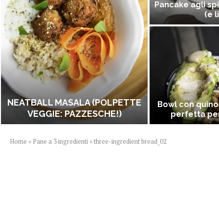
Pancake agli spi
(e l
NEATBALL MASALA (POLPETTE
Bowl con quino
VEGGIE: PAZZESCHE!)
perfetta per
Home
»
Pane a 3 ingredienti
»
three-ingredient bread_02