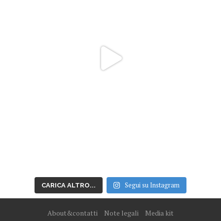
Segui su Instagram
CARICA ALTRO...
About&contatti
Note legali
Media kit