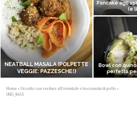
Pancake agli spi
(e l
NEATBALL MASALA (POLPETTE
Bowl con quino
VEGGIE: PAZZESCHE!)
perfetta per
Home
»
Orzotto con verdure all’orientale e bocconcini di pollo
»
IMG_8655