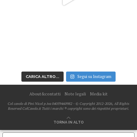
Segui su Instagram
CARICA ALTRO...
About&contatti
Note legali
Media kit
Col cavolo di Pini Nicol p.iva 04059460982 - © Copyright 2012-2026, All Rights
Reserved ColCavolo.it Tutti i marchi ® copyright sono dei rispettivi proprietari.
TORNA IN ALTO