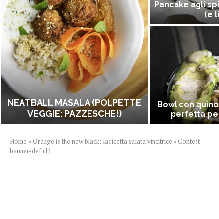
Pancake agli spi
(e l
NEATBALL MASALA (POLPETTE
Bowl con quino
VEGGIE: PAZZESCHE!)
perfetta per
Home
»
Orange is the new black: la ricetta salata vincitrice
»
Contest-
banner-def (1)