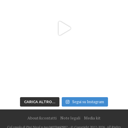
Segui su Instagram
CARICA ALTRO...
About&contatti
Note legali
Media kit
Col cavolo di Pini Nicol p.iva 04059460982 - © Copyright 2012-2026, All Rights