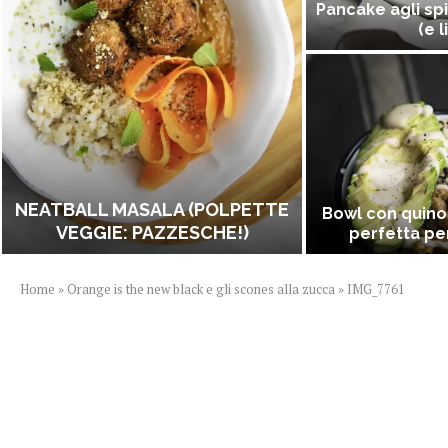
Pancake agli spi
(e l
NEATBALL MASALA (POLPETTE
Bowl con quino
VEGGIE: PAZZESCHE!)
perfetta per
Home
»
Orange is the new black e gli scones alla zucca
»
IMG_7761