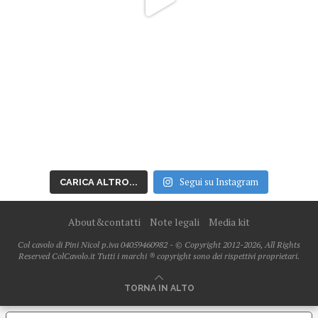
Segui su Instagram
CARICA ALTRO...
About&contatti
Note legali
Media kit
Col cavolo di Pini Nicol p.iva 04059460982 - © Copyright 2012-2026, All Rights
Reserved ColCavolo.it Tutti i marchi ® copyright sono dei rispettivi proprietari.
TORNA IN ALTO