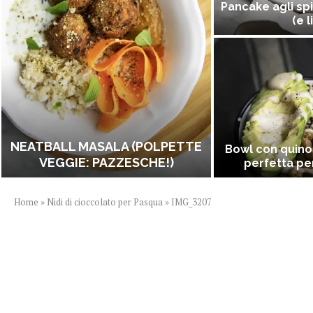
Pancake agli spi
(e l
NEATBALL MASALA (POLPETTE
Bowl con quino
VEGGIE: PAZZESCHE!)
perfetta per
Home
»
Nidi di cioccolato per Pasqua
»
IMG_3207