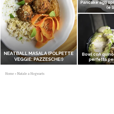
Pancake agli spi
(e l
NEATBALL MASALA (POLPETTE
Bowl con quino
VEGGIE: PAZZESCHE!)
perfetta per
Home
»
Natale a Hogwarts