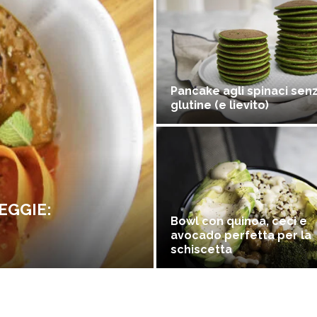
Pancake agli spinaci sen
glutine (e lievito)
EGGIE:
Bowl con quinoa, ceci e
avocado perfetta per la
schiscetta