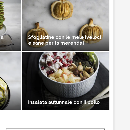
za
Sfogliatine con le mele [veloci
e sane per la merenda]
Insalata autunnale con il pollo