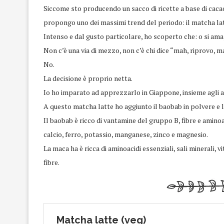
Siccome sto producendo un sacco di ricette a base di cacao 
propongo uno dei massimi trend del periodo: il matcha lat
Intenso e dal gusto particolare, ho scoperto che: o si ama, 
Non c’è una via di mezzo, non c’è chi dice “mah, riprovo, m
No.
La decisione è proprio netta.
Io ho imparato ad apprezzarlo in Giappone, insieme agli al
A questo matcha latte ho aggiunto il baobab in polvere e l
Il baobab è ricco di vantamine del gruppo B, fibre e aminoa
calcio, ferro, potassio, manganese, zinco e magnesio.
La maca ha è ricca di aminoacidi essenziali, sali minerali, v
fibre.
Matcha latte (veg)