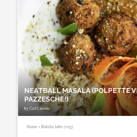
NEATBALL MASALA (POLPETTE V
PAZZESCHE!)
by
Col Cavolo
Home
»
Matcha latte (veg)