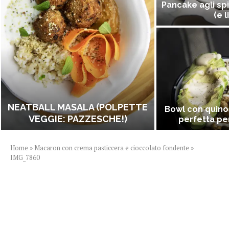
Pancake agli spi
(e l
NEATBALL MASALA (POLPETTE
Bowl con quino
VEGGIE: PAZZESCHE!)
perfetta per
Home
»
Macaron con crema pasticcera e cioccolato fondente
»
IMG_7860