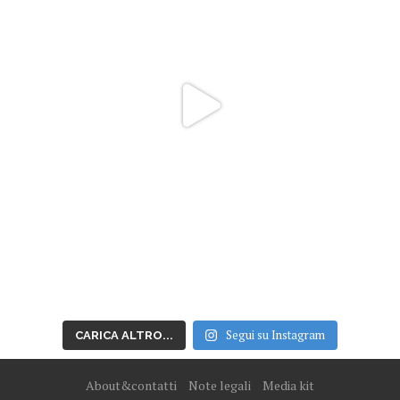
Segui su Instagram
CARICA ALTRO...
About&contatti
Note legali
Media kit