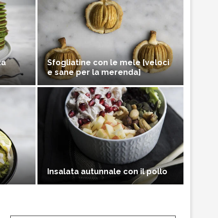
za
Sfogliatine con le mele [veloci
e sane per la merenda]
Insalata autunnale con il pollo