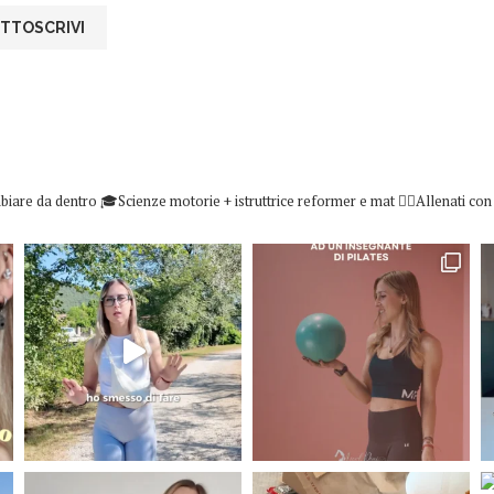
biare da dentro
🎓Scienze motorie + istruttrice reformer e mat
👇🏻Allenati co