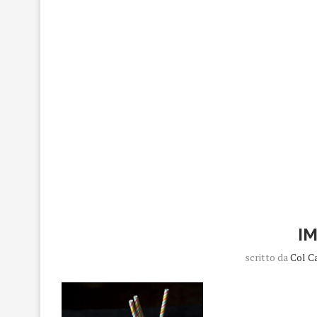
I
scritto da
Col C