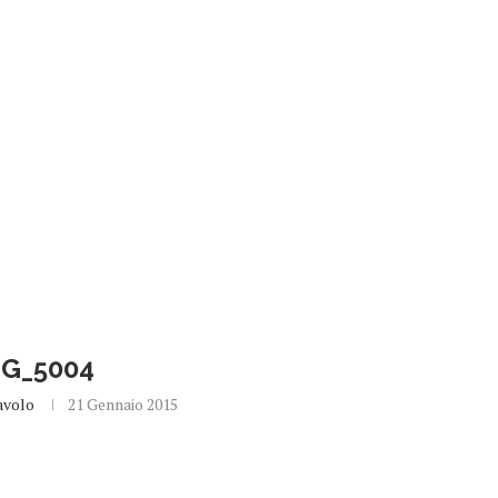
MG_5004
avolo
21 Gennaio 2015