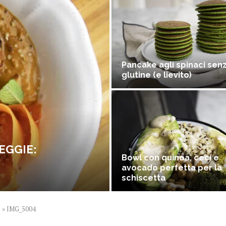
Pancake agli spinaci sen
glutine (e lievito)
EGGIE:
Bowl con quinoa, ceci e
avocado perfetta per la
schiscetta
)
»
IMG_5004