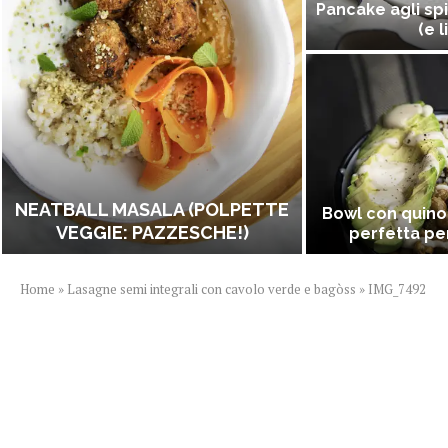
Pancake agli spi
(e l
NEATBALL MASALA (POLPETTE
Bowl con quino
VEGGIE: PAZZESCHE!)
perfetta per
Home
»
Lasagne semi integrali con cavolo verde e bagòss
»
IMG_7492