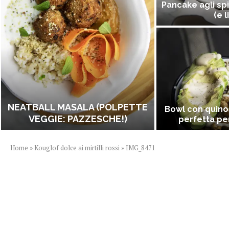
Pancake agli spi
(e l
NEATBALL MASALA (POLPETTE
Bowl con quino
VEGGIE: PAZZESCHE!)
perfetta per
Home
»
Kouglof dolce ai mirtilli rossi
»
IMG_8471