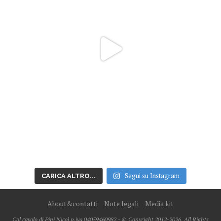
Segui su Instagram
CARICA ALTRO...
About&contatti
Note legali
Media kit
Col cavolo di Pini Nicol p.iva 04059460982 - © Copyright 2012-2026, All Rights