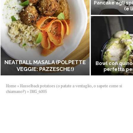
Pancake agli spi
(e l
NEATBALL MASALA (POLPETTE
Bowl con quino
VEGGIE: PAZZESCHE!)
perfetta per
Home
»
Hasselback potatoes (o patate a ventaglio, o sapete come si
chiamano?)
»
IMG_6005