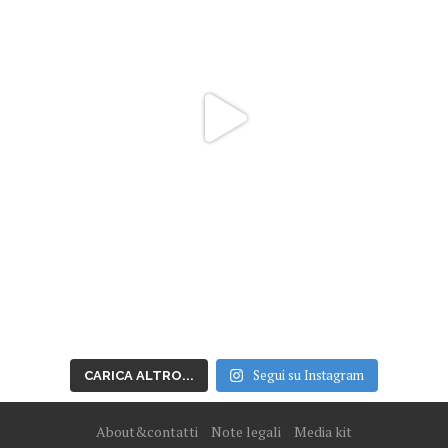
Segui su Instagram
CARICA ALTRO...
About&contatti
Note legali
Media kit