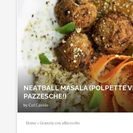
NEATBALL MASALA (POLPETTE V
PAZZESCHE!)
by
Col Cavolo
Home
»
Granola con albicocche