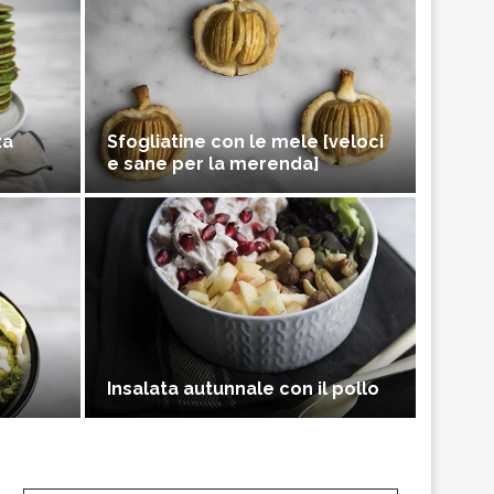
za
Sfogliatine con le mele [veloci
e sane per la merenda]
Insalata autunnale con il pollo