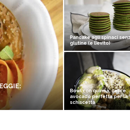
Pancake agli spinaci sen
glutine (e lievito)
EGGIE:
Bowl con quinoa, ceci e
avocado perfetta per la
schiscetta