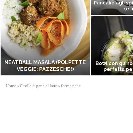
Pancake agli spi
(e l
NEATBALL MASALA (POLPETTE
Bowl con quino
VEGGIE: PAZZESCHE!)
perfetta per
Home
»
Girelle di pane al latte
»
forme pane