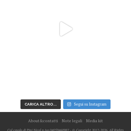
Segui su Instagram
CARICA ALTRO...
About&contatti
Note legali
Media kit
Col cavolo di Pini Nicol p.iva 04059460982 - © Copyright 2012-2026, All Rights