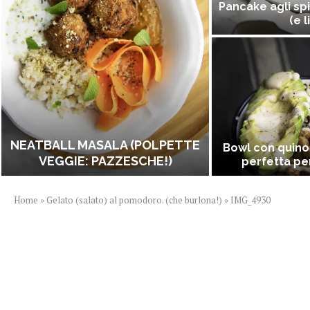
Pancake agli spi
(e l
NEATBALL MASALA (POLPETTE
Bowl con quino
VEGGIE: PAZZESCHE!)
perfetta per
Home
»
Gelato (salato) al pomodoro. (che burlona!)
»
IMG_4930