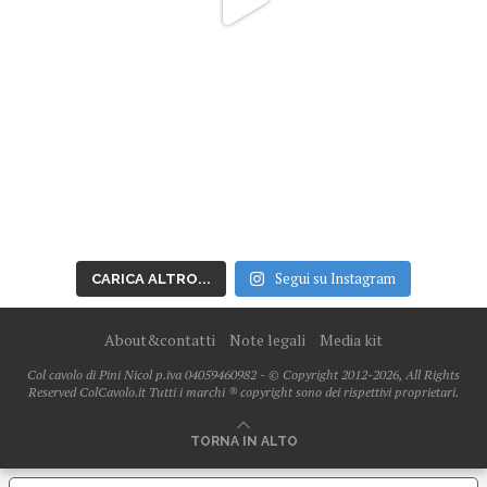
Segui su Instagram
CARICA ALTRO...
About&contatti
Note legali
Media kit
Col cavolo di Pini Nicol p.iva 04059460982 - © Copyright 2012-2026, All Rights
Reserved ColCavolo.it Tutti i marchi ® copyright sono dei rispettivi proprietari.
TORNA IN ALTO