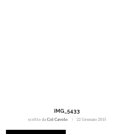
IMG_5433
scritto da
Col Cavolo
22 Gennaio 2015