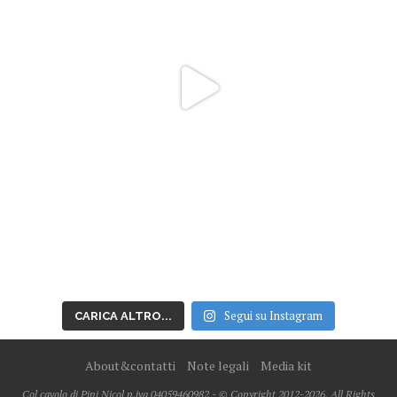
Segui su Instagram
CARICA ALTRO...
About&contatti
Note legali
Media kit
Col cavolo di Pini Nicol p.iva 04059460982 - © Copyright 2012-2026, All Rights