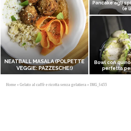
Pancake agli spi
(e l
NEATBALL MASALA (POLPETTE
Bowl con quino
VEGGIE: PAZZESCHE!)
perfetta per
Home
»
Gelato al caffè e ricotta senza gelatiera
»
IMG_5433