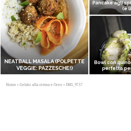
Pancake agli spi
(e l
NEATBALL MASALA (POLPETTE
Bowl con quino
VEGGIE: PAZZESCHE!)
perfetta per
Home
»
Gelato alla crema e Oreo
»
IMG_9757