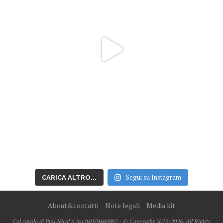
Segui su Instagram
CARICA ALTRO...
About&contatti
Note legali
Media kit
Col cavolo di Pini Nicol p.iva 04059460982 - © Copyright 2012-2026, All Rights