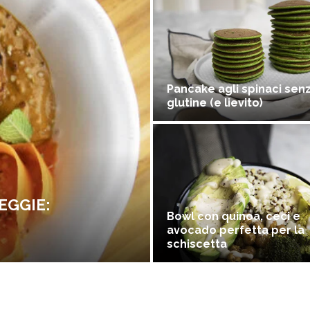
Pancake agli spinaci sen
glutine (e lievito)
EGGIE:
Bowl con quinoa, ceci e
avocado perfetta per la
schiscetta