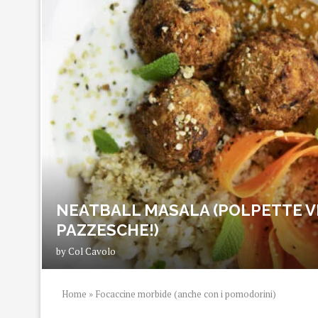
NEATBALL MASALA (POLPETTE V
PAZZESCHE!)
by
Col Cavolo
Home
»
Focaccine morbide (anche con i pomodorini)