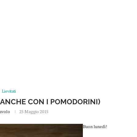
Lievitati
(ANCHE CON I POMODORINI)
avolo
25 Maggio 2015
Buon lunedì!