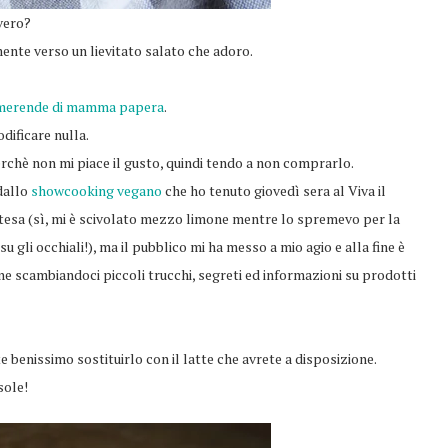
vero?
mente verso un lievitato salato che adoro.
merende di mamma papera
.
dificare nulla.
erchè non mi piace il gusto, quindi tendo a non comprarlo.
dallo
showcooking vegano
che ho tenuto giovedì sera al Viva il
tesa (sì, mi è scivolato mezzo limone mentre lo spremevo per la
u gli occhiali!), ma il pubblico mi ha messo a mio agio e alla fine è
ne scambiandoci piccoli trucchi, segreti ed informazioni su prodotti
e benissimo sostituirlo con il latte che avrete a disposizione.
sole!