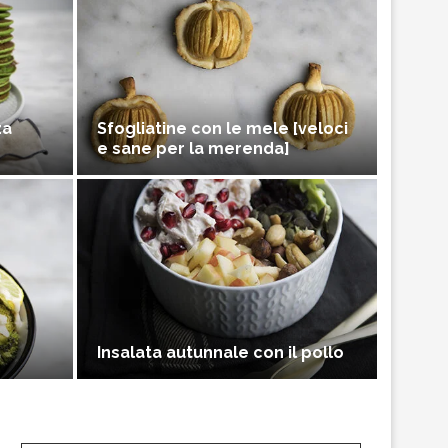
za
Sfogliatine con le mele [veloci
e sane per la merenda]
Insalata autunnale con il pollo