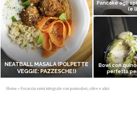
Pancake agli spi
(e l
NEATBALL MASALA (POLPETTE
Bowl con quino
VEGGIE: PAZZESCHE!)
perfetta per
Home
»
Focaccia semi integrale con pomodori, olive e alici