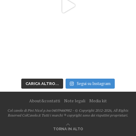
Segui su Instagram
CARICA ALTRO...
About&contatti
Note legali
Media kit
Col cavolo di Pini Nicol p.iva 04059460982 - © Copyright 2012-2026, All Rights
Reserved ColCavolo.it Tutti i marchi ® copyright sono dei rispettivi proprietari.
TORNA IN ALTO