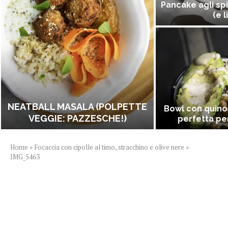
Pancake agli spi
(e l
NEATBALL MASALA (POLPETTE
Bowl con quino
VEGGIE: PAZZESCHE!)
perfetta per
Home
»
Focaccia con cipolle al timo, stracchino e olive nere
»
IMG_5463