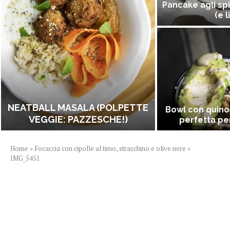
Pancake agli spi
(e l
NEATBALL MASALA (POLPETTE
Bowl con quino
VEGGIE: PAZZESCHE!)
perfetta per
Home
»
Focaccia con cipolle al timo, stracchino e olive nere
»
IMG_5451