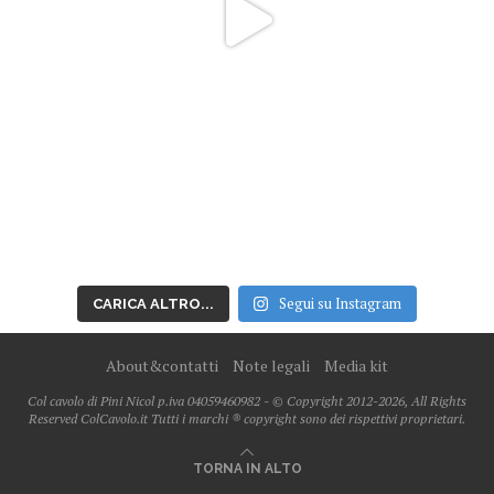
Segui su Instagram
CARICA ALTRO...
About&contatti
Note legali
Media kit
Col cavolo di Pini Nicol p.iva 04059460982 - © Copyright 2012-2026, All Rights
Reserved ColCavolo.it Tutti i marchi ® copyright sono dei rispettivi proprietari.
TORNA IN ALTO