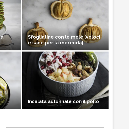
za
Sfogliatine con le mele [veloci
e sane per la merenda]
Insalata autunnale con il pollo