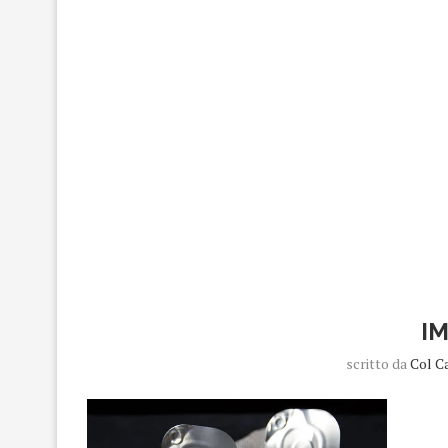
I
scritto da
Col C