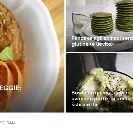
Pancake agli spinaci sen
glutine (e lievito)
EGGIE:
Bowl con quinoa, ceci e
avocado perfetta per la
schiscetta
IMG_5444