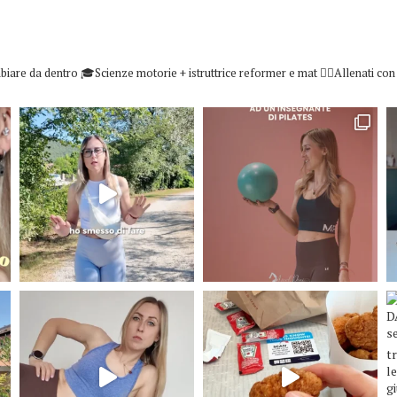
biare da dentro
🎓Scienze motorie + istruttrice reformer e mat
👇🏻Allenati co