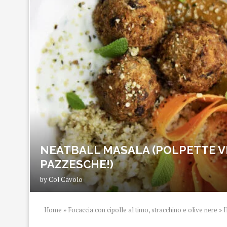
NEATBALL MASALA (POLPETTE V
PAZZESCHE!)
by
Col Cavolo
Home
»
Focaccia con cipolle al timo, stracchino e olive nere
»