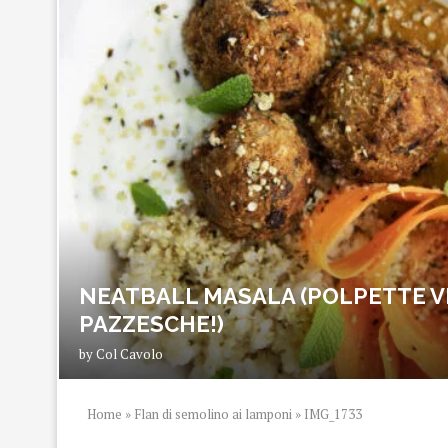
NEATBALL MASALA (POLPETTE V
PAZZESCHE!)
by
Col Cavolo
Home
»
Flan di semolino ai lamponi
»
IMG_1733