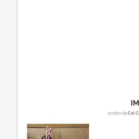
I
scritto da
Col C