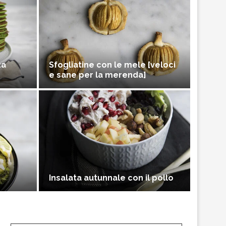
za
Sfogliatine con le mele [veloci
e sane per la merenda]
Insalata autunnale con il pollo