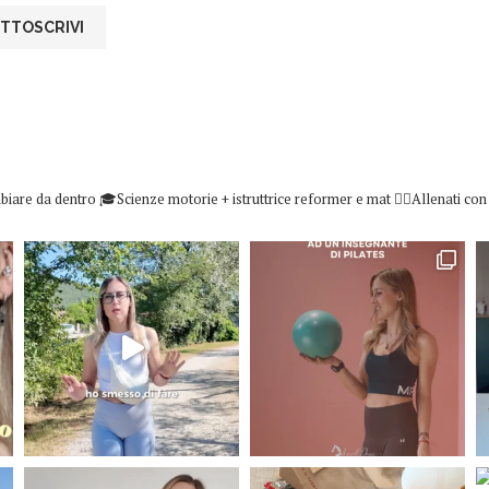
biare da dentro
🎓Scienze motorie + istruttrice reformer e mat
👇🏻Allenati co