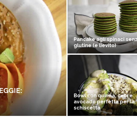
Pancake agli spinaci sen
glutine (e lievito)
EGGIE:
Bowl con quinoa, ceci e
avocado perfetta per la
schiscetta