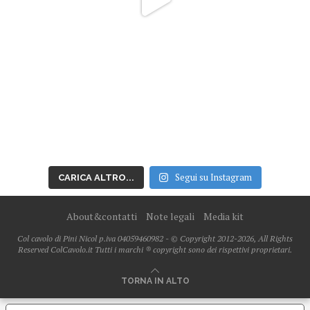
Segui su Instagram
CARICA ALTRO...
About&contatti
Note legali
Media kit
Col cavolo di Pini Nicol p.iva 04059460982 - © Copyright 2012-2026, All Rights
Reserved ColCavolo.it Tutti i marchi ® copyright sono dei rispettivi proprietari.
TORNA IN ALTO