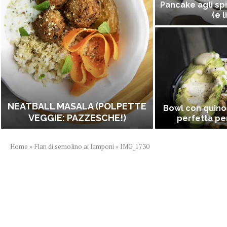
Pancake agli spi
(e l
NEATBALL MASALA (POLPETTE
Bowl con quino
VEGGIE: PAZZESCHE!)
perfetta per
Home
»
Flan di semolino ai lamponi
»
IMG_1730