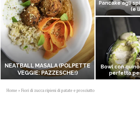
Pancake agli spi
(e l
NEATBALL MASALA (POLPETTE
Bowl con quino
VEGGIE: PAZZESCHE!)
perfetta per
Home
»
Fiori di zucca ripieni di patate e prosciutto