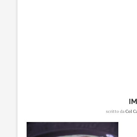
I
scritto da
Col C