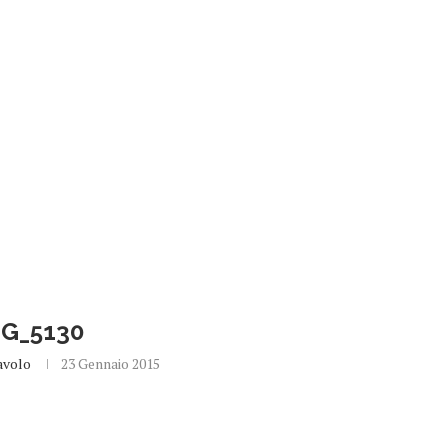
MG_5130
avolo
23 Gennaio 2015