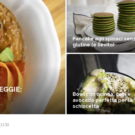
Pancake agli spinaci sen
glutine (e lievito)
EGGIE:
Bowl con quinoa, ceci e
avocado perfetta per la
schiscetta
5130