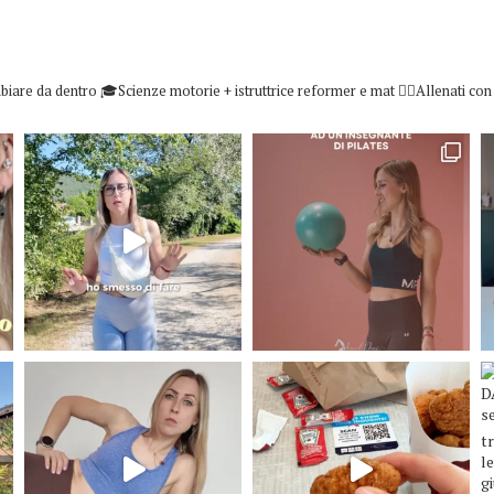
biare da dentro
🎓Scienze motorie + istruttrice reformer e mat
👇🏻Allenati co