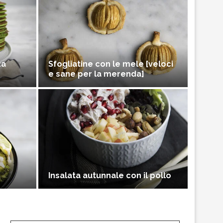
za
Sfogliatine con le mele [veloci
e sane per la merenda]
Insalata autunnale con il pollo