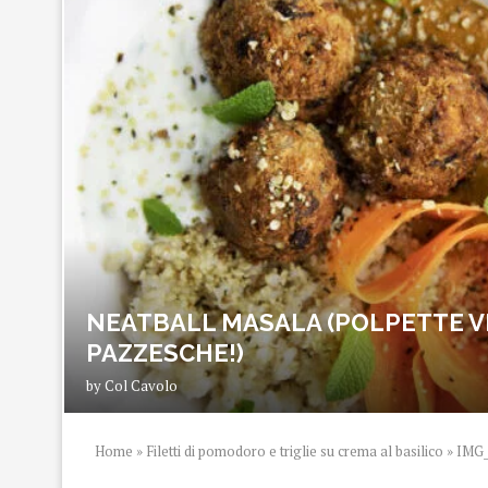
NEATBALL MASALA (POLPETTE V
PAZZESCHE!)
by
Col Cavolo
Home
»
Filetti di pomodoro e triglie su crema al basilico
»
IMG_