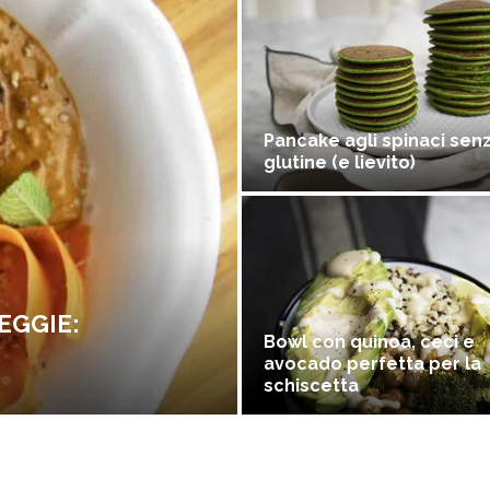
Pancake agli spinaci sen
glutine (e lievito)
EGGIE:
Bowl con quinoa, ceci e
avocado perfetta per la
schiscetta