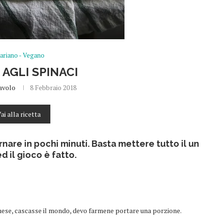
ariano - Vegano
 AGLI SPINACI
avolo
8 Febbraio 2018
ai alla ricetta
ornare in pochi minuti. Basta mettere tutto il un
d il gioco è fatto.
ibanese, cascasse il mondo, devo farmene portare una porzione.