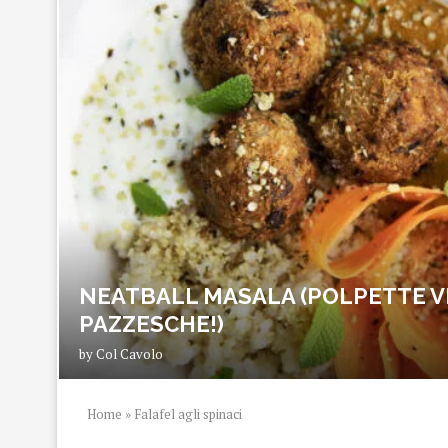
NEATBALL MASALA (POLPETTE V
PAZZESCHE!)
by
Col Cavolo
Home
»
Falafel agli spinaci