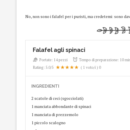
No, non sono i falafel per i puristi, ma credetemi: sono da
Falafel agli spinaci
Portate:
14 pezzi
Tempo di preparazione:
10 min
Rating:
5.0
/5
(
1
voto/i )
0
INGREDIENTI
2 scatole di ceci (sgocciolati)
1 manciata abbondante di spinaci
1 manciata di prezzemolo
1 piccolo scalogno