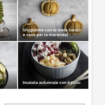
za
Sfogliatine con le mele [veloci
e sane per la merenda]
Insalata autunnale con il pollo