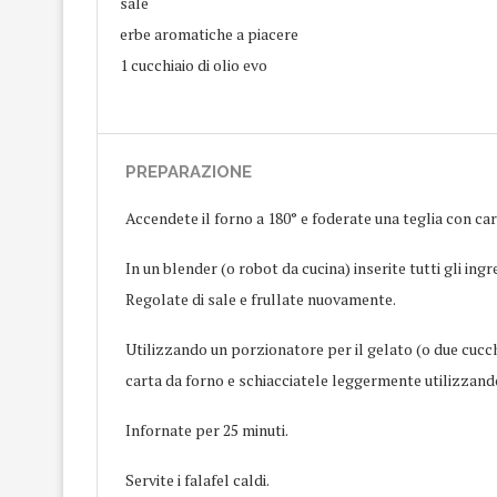
sale
erbe aromatiche a piacere
1 cucchiaio di olio evo
PREPARAZIONE
Accendete il forno a 180° e foderate una teglia con car
In un blender (o robot da cucina) inserite tutti gli i
Regolate di sale e frullate nuovamente.
Utilizzando un porzionatore per il gelato (o due cucch
carta da forno e schiacciatele leggermente utilizzando
Infornate per 25 minuti.
Servite i falafel caldi.