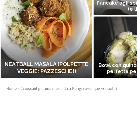
Pancake agli spi
(e l
NEATBALL MASALA (POLPETTE
Bowl con quino
VEGGIE: PAZZESCHE!)
perfetta per
Home
»
Croissant per una merenda a Parigi (ovunque voi siate)