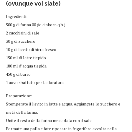
(ovunque voi siate)
Ingredienti:
500 g di farina 00 (io einkorn q.b.)
2 cucchiaini di sale
30 g di zucchero
10 g di lievito di birra fresco
150 ml di latte tiepido
180 ml d’acqua tiepida
450 g di burro
1 uovo sbattuto per la doratura
Preparazione:
Stemperate il lievito in latte e acqua. Aggiungete lo zucchero e
metà della farina.
Unite il resto della farina mescolata con il sale.
Formate una palla e fate riposare in frigorifero avvolta nella