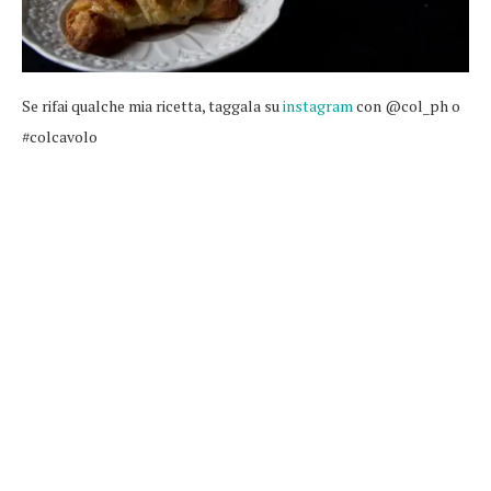
Se rifai qualche mia ricetta, taggala su
instagram
con @col_ph o
#colcavolo