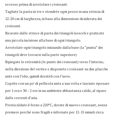
eccesso prima di arrotolare i croissant.
Tagliate la pasta in tre e stendete ogni pezzo in una striscia di
12-20 cm di larghezza, in base alla dimensione desiderata dei
croissant.
Ricavate dalle strisce di pasta dei triangoli isosceli e praticate
una piccola incisione alla base di ogni triangolo.
Arrotolate ogni triangolo iniziando dalla base (la “punta” dei
triangoli deve trovarsi sulla parte superiore)
Ripiegate le estremità (le punte dei croissant) verso l’interno,
nella direzione del vertice e disponete i croissant su due placche
unte con l’olio, quindi dorateli con l’uovo.
Coprite con un po’ di pellicola unta a sua volta e lasciate riposare
per 1 ora e 30 – 2 ore in un ambiente abbastanza caldo, al riparo
dalle correnti d’aria.
Preriscaldate il forno a 220°C, dorate di nuovo i croissant, senza
premere perché sono fragili e infornate per 12-15 minuti circa.