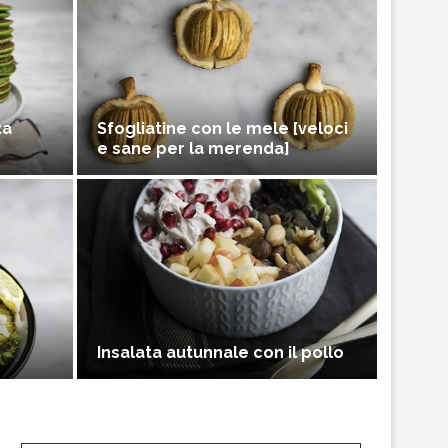
za
Sfogliatine con le mele [veloci
e sane per la merenda]
Insalata autunnale con il pollo