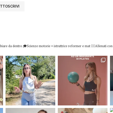
biare da dentro
🎓Scienze motorie + istruttrice reformer e mat
👇🏻Allenati co