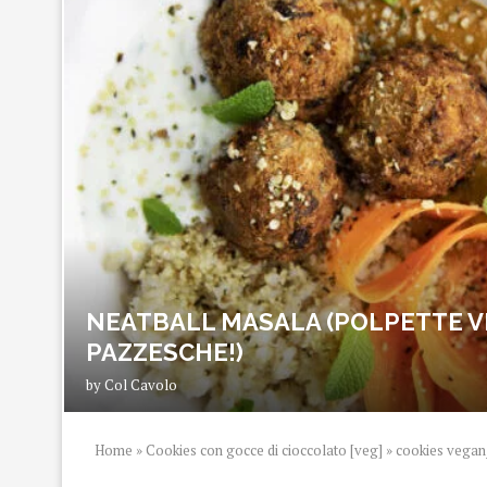
NEATBALL MASALA (POLPETTE V
PAZZESCHE!)
by
Col Cavolo
Home
»
Cookies con gocce di cioccolato [veg]
»
cookies vegan