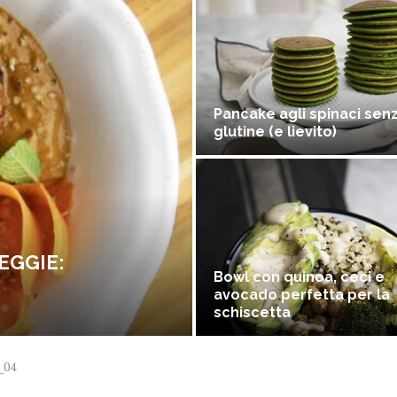
Pancake agli spinaci sen
glutine (e lievito)
EGGIE:
Bowl con quinoa, ceci e
avocado perfetta per la
schiscetta
_04