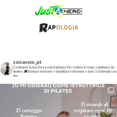
colcavolo_pt
Costruisci la tua forza con il pilates
Per vedere il corpo cambiare da
dentro
🎓Scienze motorie + istruttrice reformer e mat
👇🏻Allenati con
me