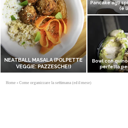
Pancake agli spi
(e l
NEATBALL MASALA (POLPETTE
Bowl con quino
VEGGIE: PAZZESCHE!)
perfetta per
Home
»
Come organizzare la settimana (ed il mese)