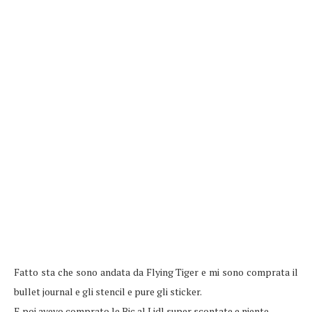
Fatto sta che sono andata da Flying Tiger e mi sono comprata il
bullet journal e gli stencil e pure gli sticker.
E poi avevo comprato le Bic al Lidl super scontate e niente.