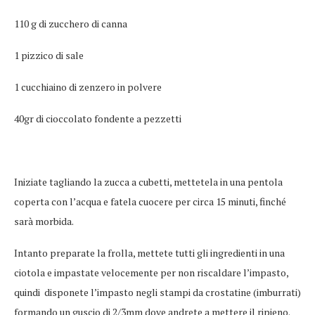
110 g di zucchero di canna
1 pizzico di sale
1 cucchiaino di zenzero in polvere
40gr di cioccolato fondente a pezzetti
Iniziate tagliando la zucca a cubetti, mettetela in una pentola
coperta con l’acqua e fatela cuocere per circa 15 minuti, finché
sarà morbida.
Intanto preparate la frolla, mettete tutti gli ingredienti in una
ciotola e impastate velocemente per non riscaldare l’impasto,
quindi disponete l’impasto negli stampi da crostatine (imburrati)
formando un guscio di 2/3mm dove andrete a mettere il ripieno.