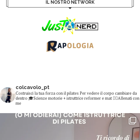
IL NOSTRO NETWORK
colcavolo_pt
Costruisci la tua forza con il pilates
Per vedere il corpo cambiare da
dentro
🎓Scienze motorie + istruttrice reformer e mat
👇🏻Allenati con
me