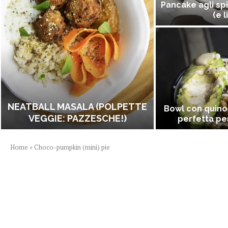
Pancake agli spi
(e l
NEATBALL MASALA (POLPETTE
Bowl con quino
VEGGIE: PAZZESCHE!)
perfetta per
Home
»
Choco-pumpkin (mini) pie