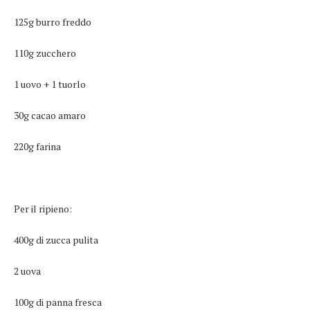
125g burro freddo
110g zucchero
1 uovo + 1 tuorlo
30g cacao amaro
220g farina
Per il ripieno:
400g di zucca pulita
2 uova
100g di panna fresca