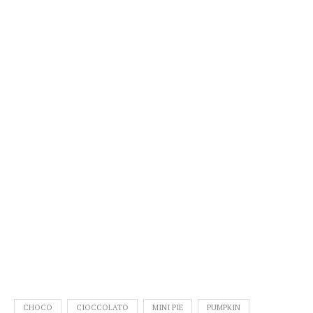
CHOCO
CIOCCOLATO
MINI PIE
PUMPKIN