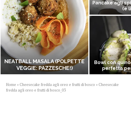
Pancake agli spi
(e l
NEATBALL MASALA (POLPETTE
Bowl con quino
VEGGIE: PAZZESCHE!)
perfetta per
Home
»
Cheesecake fredda agli oreo e frutti di bosco
»
Cheesecake
fredda agli oreo e frutti di bosco_03