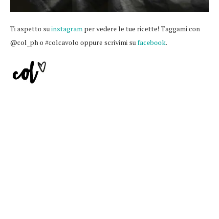
Ti aspetto su
instagram
per vedere le tue ricette! Taggami con
@col_ph o #colcavolo oppure scrivimi su
facebook
.