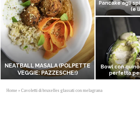
Pancake agli spi
(e l
NEATBALL MASALA (POLPETTE
Bowl con quino
VEGGIE: PAZZESCHE!)
perfetta per
Home
»
Cavoletti di bruxelles glassati con melagrana