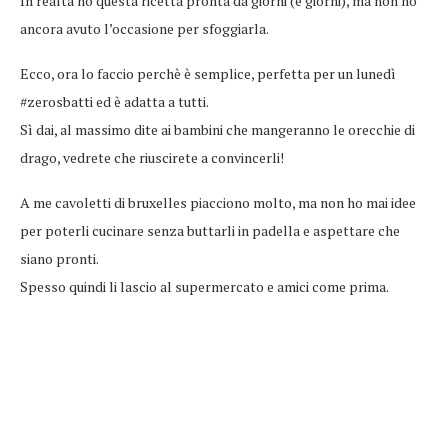
In realtà ho questa ricetta pronta da giorni (e giorni), ma non ho
ancora avuto l’occasione per sfoggiarla.
Ecco, ora lo faccio perchè è semplice, perfetta per un lunedì
#zerosbatti ed è adatta a tutti.
Sì dai, al massimo dite ai bambini che mangeranno le orecchie di
drago, vedrete che riuscirete a convincerli!
A me cavoletti di bruxelles piacciono molto, ma non ho mai idee
per poterli cucinare senza buttarli in padella e aspettare che
siano pronti.
Spesso quindi li lascio al supermercato e amici come prima.