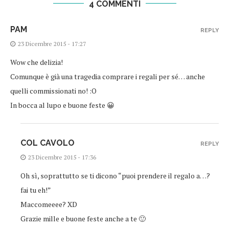
4 COMMENTI
PAM
REPLY
23 Dicembre 2015 - 17:27
Wow che delizia!
Comunque è già una tragedia comprare i regali per sé… anche
quelli commissionati no! :O
In bocca al lupo e buone feste 😀
COL CAVOLO
REPLY
23 Dicembre 2015 - 17:36
Oh sì, soprattutto se ti dicono “puoi prendere il regalo a…?
fai tu eh!”
Maccomeeee? XD
Grazie mille e buone feste anche a te 🙂