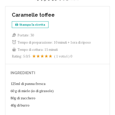
Caramelle toffee
Stampa la ricetta
Portate:
30
Tempo di preparazione:
10 minuti + 1ora di riposo
Tempo di cottura:
15 minuti
Rating:
5.0
/5
(
1
voto/i )
0
INGREDIENTI
125ml di panna fresca
60 g di miele (io di girasole)
80g di zucchero
40g di burro