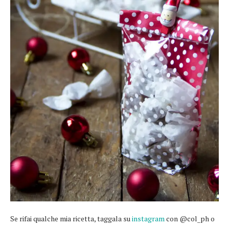
Se rifai qualche mia ricetta, taggala su
instagram
con @col_ph o