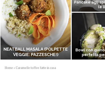
Pancake agli spi
(e l
NEATBALL MASALA (POLPETTE
Bowl con quino
VEGGIE: PAZZESCHE!)
perfetta per
Home
»
Caramelle toffee fatte in casa