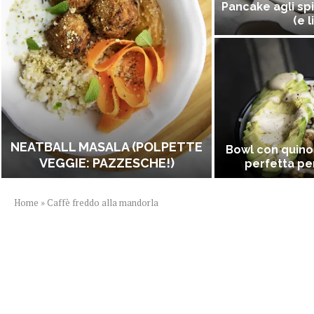
Pancake agli spi
(e l
NEATBALL MASALA (POLPETTE
Bowl con quino
VEGGIE: PAZZESCHE!)
perfetta per
Home
»
Caffè freddo alla mandorla