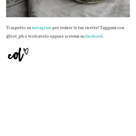
Ti aspetto su
instagram
per vedere le tue ricette! Taggami con
@col_ph o #colcavolo oppure scrivimi su
facebook
.