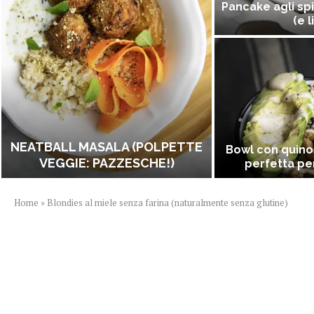
Pancake agli spi
(e l
NEATBALL MASALA (POLPETTE
Bowl con quino
VEGGIE: PAZZESCHE!)
perfetta per
Home
»
Blondies al miele senza farina (naturalmente senza glutine)