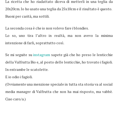
La ricetta che ho riadattato diceva di metterli in una teglia da
20x20cm. Io ho usato una teglia da 25x10cm e il risultato è questo.
Buoni per carità, ma sottili.
La seconda cosa è che io non volevo fare i blondies.
Lo so, uno tira l’altro in realtà, ma non avevo la minima
intenzione di farli, soprattutto così.
Se mi seguite su
instagram
sapete già che ho preso le lenticchie
della Valfrutta Bio e, al posto delle lenticchie, ho trovato i fagioli.
In entrambe le scatolette.
E io odio i fagioli.
(Ovviamente una menzione speciale in tutta sta storia va al social
media manager di Valfrutta che non ha mai risposto, ma vabbè.
Ciao caro/a.)