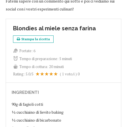
Fatemi sapere con un commento qui sotto e poi ci vediamo sui
social con i vostri esperimenti culinari!
Blondies al miele senza farina
Stampa la ricetta
Portate:
6
Tempo di preparazione:
5 minuti
Tempo di cottura:
20 minuti
Rating:
5.0
/5
(
1
voto/i )
0
INGREDIENTI
90g di fagioli cotti
½ cucchiaino di lievito baking
½ cucchiaino di bicarbonato