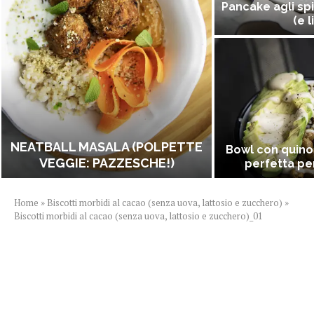
Pancake agli spi
(e l
NEATBALL MASALA (POLPETTE
Bowl con quino
VEGGIE: PAZZESCHE!)
perfetta per
Home
»
Biscotti morbidi al cacao (senza uova, lattosio e zucchero)
»
Biscotti morbidi al cacao (senza uova, lattosio e zucchero)_01