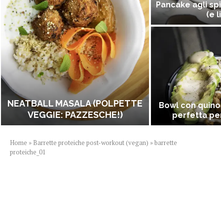
Pancake agli spi
(e l
NEATBALL MASALA (POLPETTE
Bowl con quino
VEGGIE: PAZZESCHE!)
perfetta per
Home
»
Barrette proteiche post-workout (vegan)
»
barrette
proteiche_01