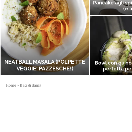
Pancake agli spi
(e l
NEATBALL MASALA (POLPETTE
Bowl con quino
VEGGIE: PAZZESCHE!)
perfetta per
Home
»
Baci di dama