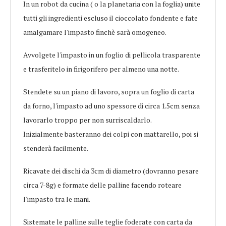
In un robot da cucina ( o la planetaria con la foglia) unite
tutti gli ingredienti escluso il cioccolato fondente e fate
amalgamare l'impasto finchè sarà omogeneo.
Avvolgete l'impasto in un foglio di pellicola trasparente
e trasferitelo in firigorifero per almeno una notte.
Stendete su un piano di lavoro, sopra un foglio di carta
da forno, l'impasto ad uno spessore di circa 1.5cm senza
lavorarlo troppo per non surriscaldarlo.
Inizialmente basteranno dei colpi con mattarello, poi si
stenderà facilmente.
Ricavate dei dischi da 3cm di diametro (dovranno pesare
circa 7-8g) e formate delle palline facendo roteare
l'impasto tra le mani.
Sistemate le palline sulle teglie foderate con carta da