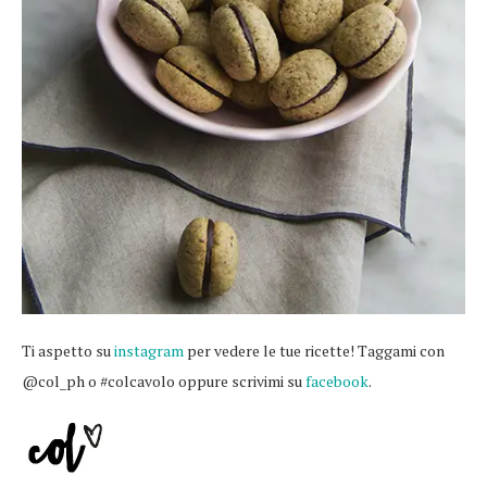
Ti aspetto su
instagram
per vedere le tue ricette! Taggami con
@col_ph o #colcavolo oppure scrivimi su
facebook
.