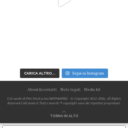
Segui su Instagram
CARICA ALTRO...
About&contatti
Note legali
Media kit
Col cavolo di Pini Nicol p.iva 04059460982 - © Copyright 2012-2026, All Rights
Reserved ColCavolo.it Tutti i marchi ® copyright sono dei rispettivi proprietari.
TORNA IN ALTO