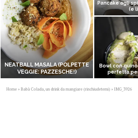
Pancake agli spi
(e l
NEATBALL MASALA (POLPETTE
Bowl con quino
VEGGIE: PAZZESCHE!)
perfetta per
Home
»
Babà Colada, un drink da mangiare (rinchiudetemi)
»
IMG_3926