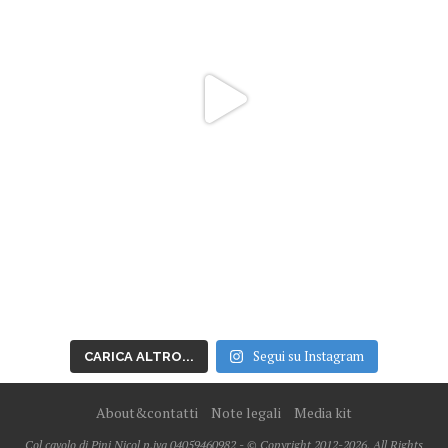
Segui su Instagram
CARICA ALTRO...
About&contatti
Note legali
Media kit
Col cavolo di Pini Nicol p.iva 04059460982 - © Copyright 2012-2026, All Rights