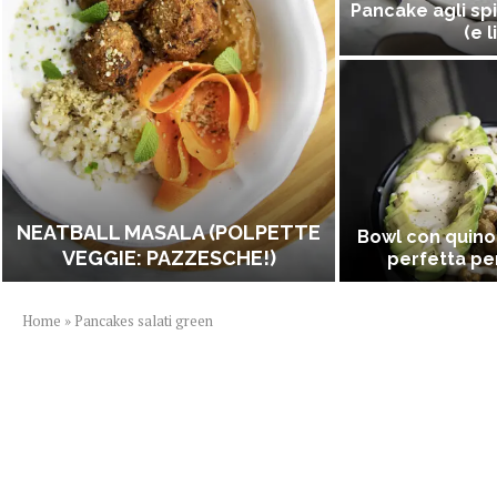
Pancake agli spi
(e l
NEATBALL MASALA (POLPETTE
Bowl con quino
VEGGIE: PAZZESCHE!)
perfetta per
Home
»
Pancakes salati green