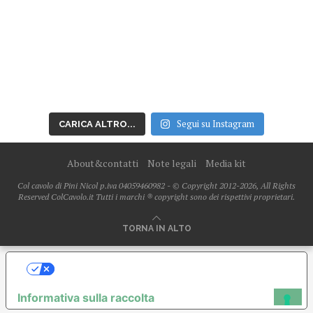
Segui su Instagram
CARICA ALTRO...
About&contatti
Note legali
Media kit
Col cavolo di Pini Nicol p.iva 04059460982 - © Copyright 2012-2026, All Rights
Reserved ColCavolo.it Tutti i marchi ® copyright sono dei rispettivi proprietari.
TORNA IN ALTO
LE TUE PREFERENZE RELATIVE ALLA
PRIVACY
Informativa sulla raccolta