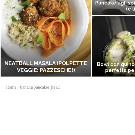
Pancake agli spi
(e l
NEATBALL MASALA (POLPETTE
Bowl con quino
VEGGIE: PAZZESCHE!)
perfetta per
Home
»
banana pancakes_head