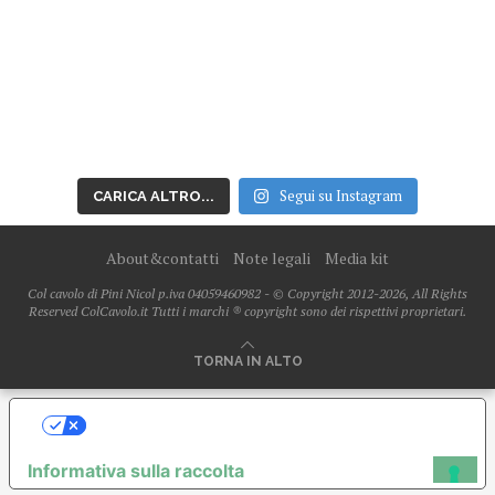
Segui su Instagram
CARICA ALTRO...
About&contatti
Note legali
Media kit
Col cavolo di Pini Nicol p.iva 04059460982 - © Copyright 2012-2026, All Rights
Reserved ColCavolo.it Tutti i marchi ® copyright sono dei rispettivi proprietari.
TORNA IN ALTO
LE TUE PREFERENZE RELATIVE ALLA
PRIVACY
Informativa sulla raccolta