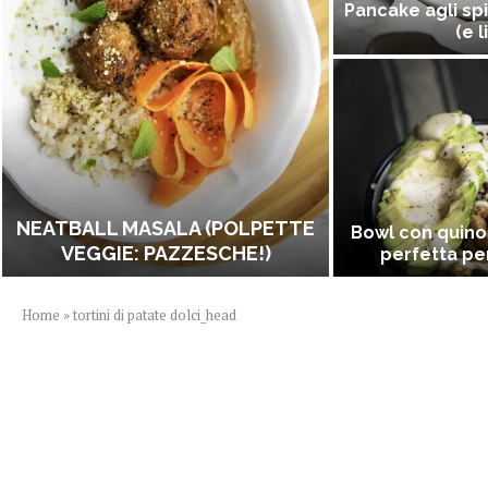
Pancake agli spi
(e l
NEATBALL MASALA (POLPETTE
Bowl con quino
VEGGIE: PAZZESCHE!)
perfetta per
Home
»
tortini di patate dolci_head