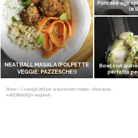
Pancake agli spi
(e l
NEATBALL MASALA (POLPETTE
Bowl con quino
VEGGIE: PAZZESCHE!)
perfetta per
Home
»
5 consigli utili per la tua beauty routine
»
fleur-kaan-
w4Dj3MshHQ0-unsplash