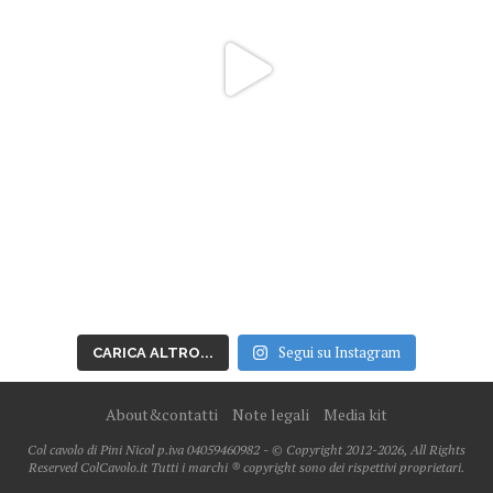
Segui su Instagram
CARICA ALTRO...
About&contatti
Note legali
Media kit
Col cavolo di Pini Nicol p.iva 04059460982 - © Copyright 2012-2026, All Rights
Reserved ColCavolo.it Tutti i marchi ® copyright sono dei rispettivi proprietari.