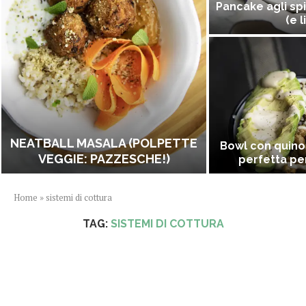
Pancake agli spi
(e l
NEATBALL MASALA (POLPETTE
Bowl con quino
VEGGIE: PAZZESCHE!)
perfetta per
Home
»
sistemi di cottura
TAG:
SISTEMI DI COTTURA