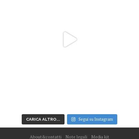
Segui su Instagram
CARICA ALTRO...
About&contatti
Note legali
Media kit